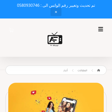
تم تحديث وتغيير رقم الواتس الى : 0580930746
✕
المقالات
أخبار