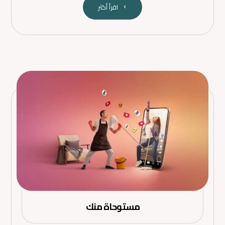
اقرأ أكثر
مستوحاة منك