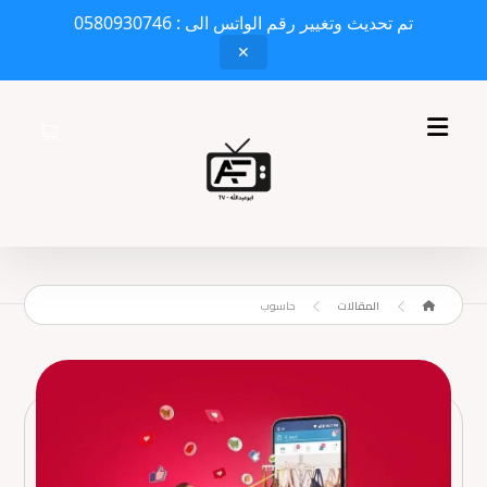
تم تحديث وتغيير رقم الواتس الى : 0580930746
✕
المقالات
حاسوب