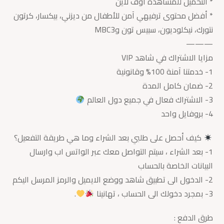
* التحميل للمشاهدة أوف لاين
* أفضل محتوى ترفيهي آمن للأطفال من ديزني، بيكسار، كرتون
نتورك، نيكلوديون، سبيس تون وMBC3
———
مزايا الاشتراك في شاهد VIP
1- خدمتنا آمنة 100% وقانونية
2- ضمان كامل المدة
3- الاشتراك فعال في جميع دول العالم
4- بروفايل واحد
كيف أحصل على طلبي بعد الشراء وما هي طريقة التفعيل؟
1- بعد الشراء ، سيتم التواصل معك عبر الواتس اب وارسال
البيانات الخاصة بالحساب
2- الدخول الى تطبيق شاهد ووضع الايميل والرمز المرسل اليكم
3- بمجرد دخولك الى الحساب ، تهانينا
.
طرق الدفع :