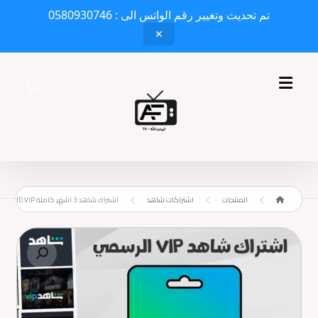
تم تحديث وتغيير رقم الواتس الى : 0580930746
✕
المنتجات
اشتراكات شاهد
اشتراك شاهد 3 اشهر كاملة SHAHID VIP
Enlarge the image