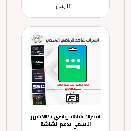
تم التقييم
١٢.٠٠
ر.س
5.00
من 5
اشتراك شاهد رياضي + VIP شهر
الرسمي يدعم الشاشة