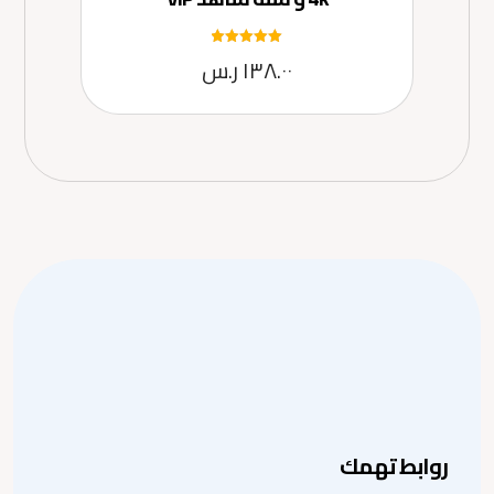
تم التقييم
١٣٨.٠٠
ر.س
5.00
من 5
روابط تهمك