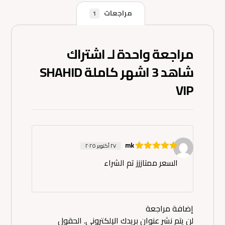
مراجعات
1
مراجعة واحدة لـ
اشتراك
شاهد 3 اشهر كاملة SHAHID
VIP
mk
٢٧ أكتوبر ٢٠٢٥
تم التقييم
5
السعر ممتاززز تم الشراء
من 5
إضافة مراجعة
لن يتم نشر عنوان بريدك الإلكتروني.
الحقول