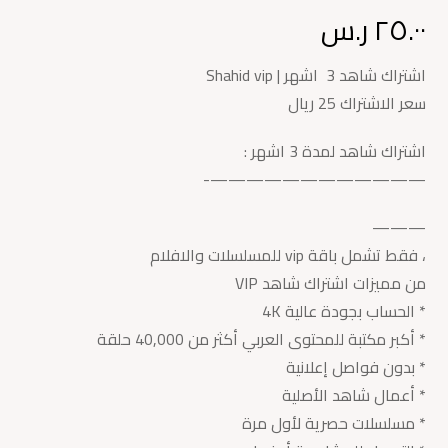
تم التقييم بـ
٢٥.٠٠
ر.س
5.00
من 5
بناءً على
تقييم عميل
اشتراك شاهد 3 اشهر | Shahid vip
واحد
سعر الاشتراك 25 ريال
اشتراك شاهد لمدة 3 اشهر :
————————————-
———
، فقط تشمل باقة vip للمسلسلات والافلام
من مميزات اشتراك شاهد VIP
* الحساب بجودة عالية 4K
* أكبر مكتبة للمحتوى العربي أكثر من 40,000 حلقة
* بدون فواصل إعلانية
* أعمال شاهد الأصلية
* مسلسلات حصرية لأول مرة