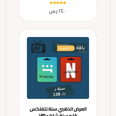
تم التقييم
٢٤.٠٠
ر.س
5.00
من 5
العرض الذهبي سنة نتفلكس
4k و سنة شاهد VIP