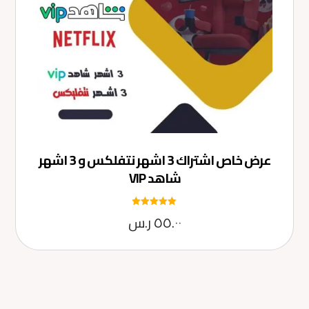
عرض خاص اشتراك 3 اشهر نتفلكس و 3 اشهر
شاهد VIP
تم التقييم
٥٥.٠٠
ر.س
5.00
من 5