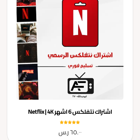
اشتراك نتفلكس 6 اشهر Netflix | 4K
تم التقييم
٦٥.٠٠
ر.س
5.00
من 5