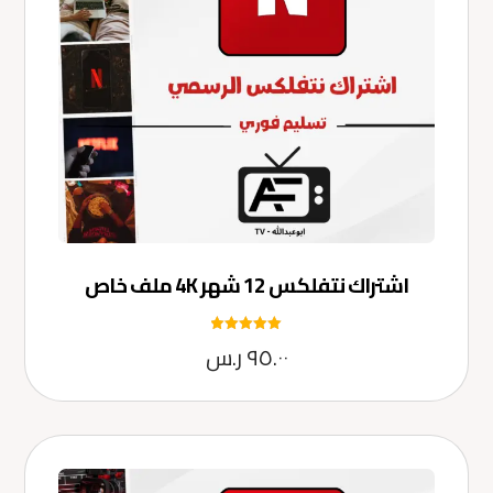
اشتراك نتفلكس 12 شهر 4K ملف خاص
تم التقييم
٩٥.٠٠
ر.س
5.00
من 5