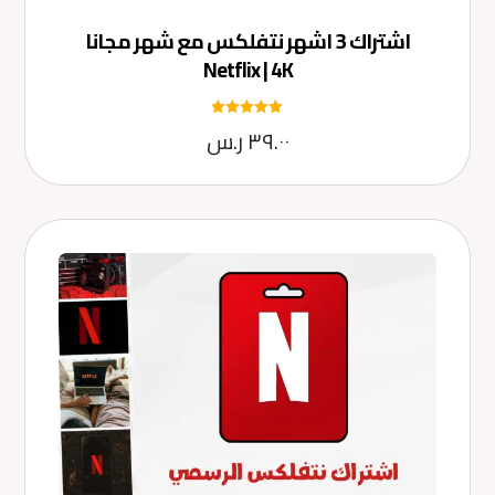
اشتراك 3 اشهر نتفلكس مع شهر مجانا
Netflix | 4K
تم التقييم
٣٩.٠٠
ر.س
5.00
من 5