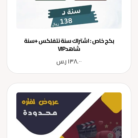
بكج خاص : اشتراك سنة نتفلكس +سنة
شاهدVIP
١٣٨.٠٠
ر.س