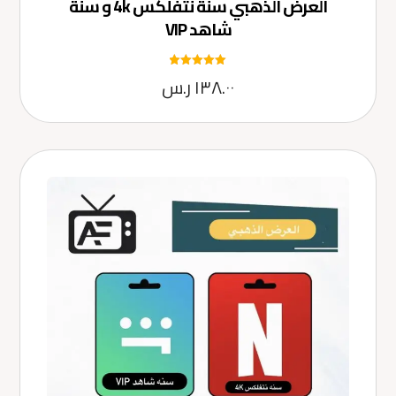
العرض الذهبي سنة نتفلكس 4k و سنة
شاهد VIP
تم التقييم
١٣٨.٠٠
ر.س
5.00
من 5