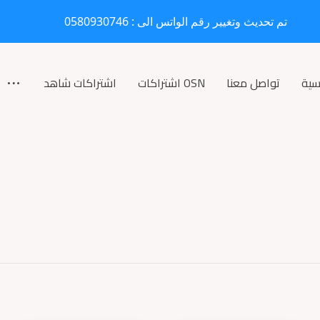
تم تحديث وتغيير رقم الواتس الى : 0580930746
سية
تواصل معنا
OSN اشتراكات
اشتراكات شاهد