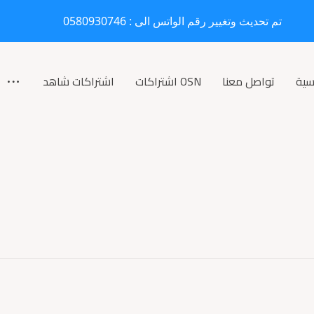
تم تحديث وتغيير رقم الواتس الى : 0580930746
سية
تواصل معنا
OSN اشتراكات
اشتراكات شاهد